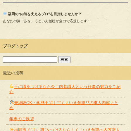
福岡の“内装を支えるプロ”を目指しませんか？
あなたの第一歩を、くまいえ創建が全力で応援します！
ブログトップ
最近の投稿
手に職をつけるなら今！内装職人という仕事の魅力をご紹
介
未経験OK・学歴不問｜**くまいえ創建**の求人内容まと
め
年末のご挨拶
福岡市で“手に職”をつけるなら！くまいえ創建の内装職人