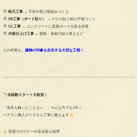
軽天工事
→ 天井や壁の骨組みづくり
PB工事（ボード貼り）
→ クロス貼り前の下地づくり
GL工事
→ コンクリートに直接ボードを貼る作業
内装仕上げ工事
→ 壁紙・床材の貼り替えなど
どの作業も、
建物の印象を左右する大切な工程！
未経験スタート大歓迎！
「道具も触ったことない…」そんな方でもOK！
ベテラン職人がイチから丁寧に教えます
現場でのマナーや安全面も指導