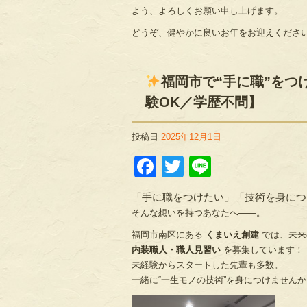
よう、よろしくお願い申し上げます。
どうぞ、健やかに良いお年をお迎えくださ
福岡市で“手に職”をつ
験OK／学歴不問】
投稿日
2025年12月1日
Facebook
Twitter
Line
「手に職をつけたい」「技術を身につ
そんな想いを持つあなたへ――。
福岡市南区にある
くまいえ創建
では、未来
内装職人・職人見習い
を募集しています！
未経験からスタートした先輩も多数。
一緒に“一生モノの技術”を身につけませんか