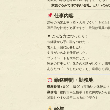
→
家族ぐるみで仲の良い会社、というのが
仕事内容
建物の内装工事（壁・天井づくり）を担当
専門的な技術が必要ですが、最初は道具の
▼ こんな方にぴったり！
未経験から手に職をつけたい
友人と一緒に応募したい
やりがいのある仕事がしたい
プライベートも大事にしたい
家庭の行事など、休みの相談がしやすい職
あなたの「こうしたいな」も、遠慮なく話
勤務時間・勤務地
勤務時間
：8:00～18:00（実働8h／休憩あ
勤務地
：福岡市南区横手（西鉄井尻駅から徒
通勤しやすい場所にあるので安心！
給与