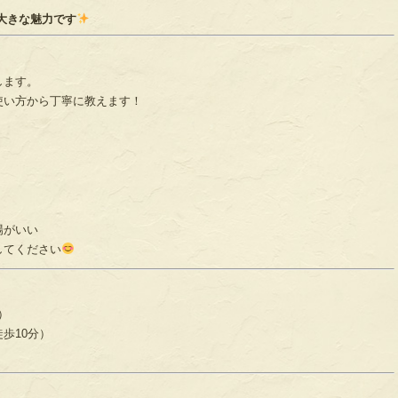
大きな魅力です
します。
使い方から丁寧に教えます！
場がいい
してください
り）
歩10分）