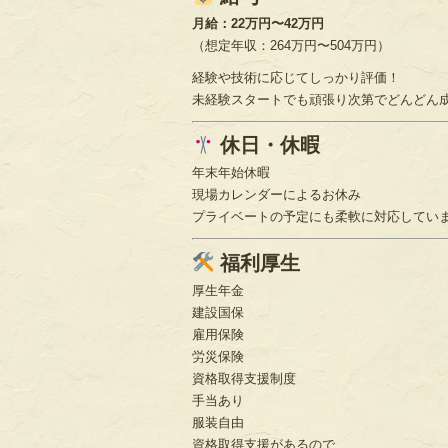
月給：22万円〜42万円
（想定年収：264万円〜504万円）
経験や技術に応じてしっかり評価！
未経験スタートでも頑張り次第でどんどん
休日・休暇
年末年始休暇
現場カレンダーによるお休み
プライベートの予定にも柔軟に対応してい
福利厚生
厚生年金
建設国保
雇用保険
労災保険
資格取得支援制度
手当あり
服装自由
資格取得支援があるので、