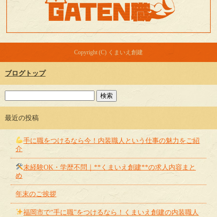
Copyright (C) くまいえ創建
ブログトップ
最近の投稿
手に職をつけるなら今！内装職人という仕事の魅力をご紹
介
未経験OK・学歴不問｜**くまいえ創建**の求人内容まと
め
年末のご挨拶
福岡市で“手に職”をつけるなら！くまいえ創建の内装職人