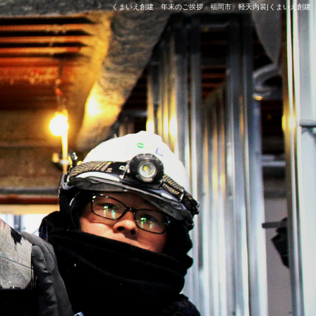
くまいえ創建 年末のご挨拶 福岡市 軽天内装|くまいえ創建