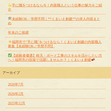
手に職をつけるなら今！内装職人という仕事の魅力をご紹
介
未経験OK・学歴不問｜**くまいえ創建**の求人内容まと
め
年末のご挨拶
福岡市で“手に職”をつけるなら！くまいえ創建の内装職人
募集【未経験OK／学歴不問】
【経験者優遇】軽天・ボード工事のスキルを活かしたい方
へ！福岡市の現場で活躍しませんか？｜くまいえ創建
アーカイブ
2026年7月
2026年2月
2025年12月